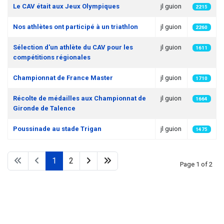
Le CAV était aux Jeux Olympiques
jl guion
2215
Nos athlètes ont participé à un triathlon
jl guion
2260
Sélection d'un athlète du CAV pour les
jl guion
1611
compétitions régionales
Championnat de France Master
jl guion
1710
Récolte de médailles aux Championnat de
jl guion
1664
Gironde de Talence
Poussinade au stade Trigan
jl guion
1475
1
2
Page 1 of 2