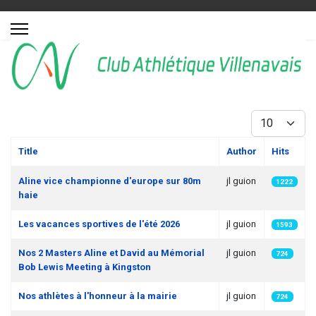
Display #
Title
Author
Hits
Articles
Aline vice championne d'europe sur 80m
jl guion
1222
haie
Les vacances sportives de l'été 2026
jl guion
1593
Nos 2 Masters Aline et David au Mémorial
jl guion
724
Bob Lewis Meeting à Kingston
Nos athlètes à l'honneur à la mairie
jl guion
724