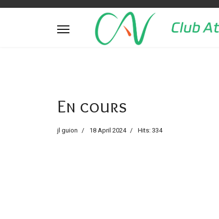
En cours
jl guion
18 April 2024
Hits: 334