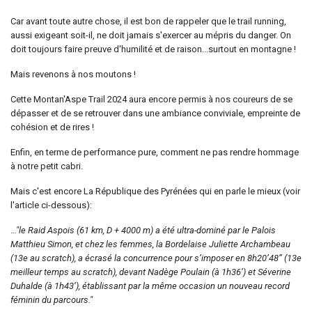
Car avant toute autre chose, il est bon de rappeler que le trail running,
aussi exigeant soit-il, ne doit jamais s'exercer au mépris du danger. On
doit toujours faire preuve d'humilité et de raison...surtout en montagne !
Mais revenons à nos moutons !
Cette Montan'Aspe Trail 2024 aura encore permis à nos coureurs de se
dépasser et de se retrouver dans une ambiance conviviale, empreinte de
cohésion et de rires !
Enfin, en terme de performance pure, comment ne pas rendre hommage
à notre petit cabri.
Mais c'est encore La République des Pyrénées qui en parle le mieux (voir
l'article ci-dessous):
.
.."le Raid Aspois (61 km, D + 4000 m) a été ultra-dominé par le Palois
Matthieu Simon, et chez les femmes, la Bordelaise Juliette Archambeau
(13e au scratch), a écrasé la concurrence pour s’imposer en 8h20’48’’ (13e
meilleur temps au scratch), devant Nadège Poulain (à 1h36’) et Séverine
Duhalde (à 1h43’), établissant par la même occasion un nouveau record
féminin du parcours."